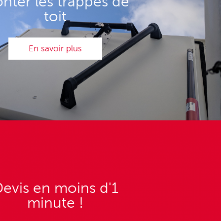
nter les trappes de
toit
En savoir plus
evis en moins d'1
minute !