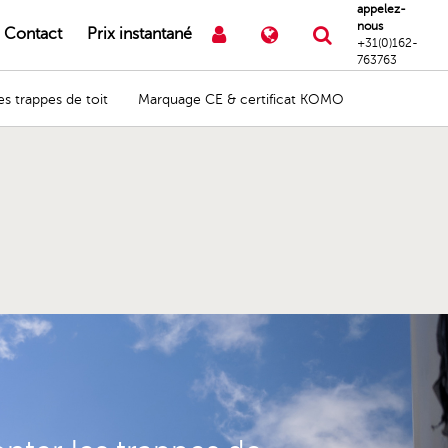
appelez-
nous
Contact
Prix instantané
+31(0)162-
763763
s trappes de toit
Marquage CE & certificat KOMO