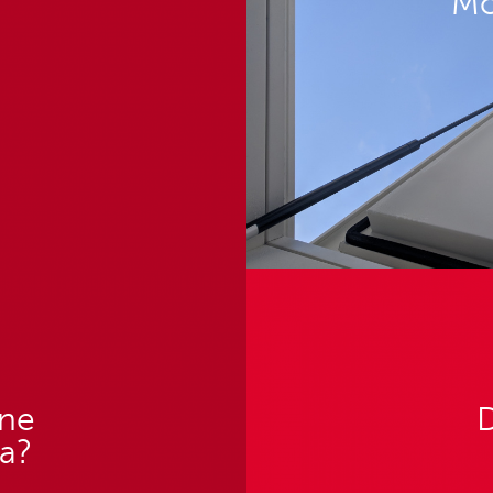
Mo
une
D
ka?